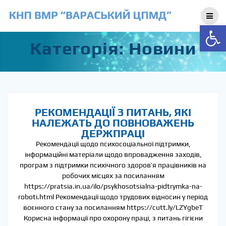
Skip
to
Відкри
content
Категорія:
Новини
РЕКОМЕНДАЦІЇ З ПИТАНЬ, ЯКІ
НАЛЕЖАТЬ ДО ПОВНОВАЖЕНЬ
ДЕРЖПРАЦІ
Рекомендації щодо психосоціальної підтримки,
інформаційні матеріали щодо впровадження заходів,
програм з підтримки психічного здоров’я працівників на
робочих місцях за посиланням
https://pratsia.in.ua/ilo/psykhosotsialna-pidtrymka-na-
roboti.html Рекомендації щодо трудових відносин у період
воєнного стану за посиланням https://cutt.ly/LZYgbeT
Корисна інформації про охорону праці, з питань гігієни