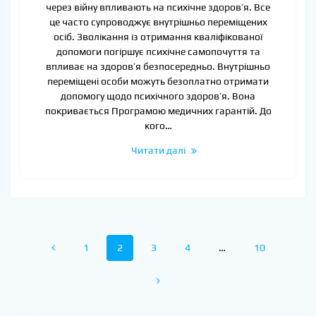
через війну впливають на психічне здоров’я. Все
це часто супроводжує внутрішньо переміщених
осіб. Зволікання із отримання кваліфікованої
допомоги погіршує психічне самопочуття та
впливає на здоров’я безпосередньо. Внутрішньо
переміщені особи можуть безоплатно отримати
допомогу щодо психічного здоров’я. Вона
покривається Програмою медичних гарантій. До
кого…
Читати далі
Posts
Page
Page
Page
Page
Page
1
2
3
4
…
10
navigation