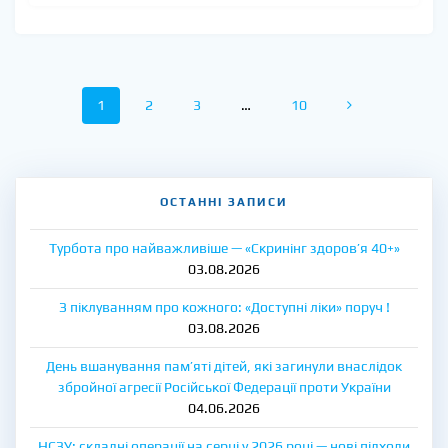
Posts
Page
Page
Page
Page
1
2
3
…
10
navigation
ОСТАННІ ЗАПИСИ
Турбота про найважливіше — «Скринінг здоров’я 40+»
03.08.2026
З піклуванням про кожного: «Доступні ліки» поруч !
03.08.2026
День вшанування пам’яті дітей, які загинули внаслідок
збройної агресії Російської Федерації проти України
04.06.2026
НСЗУ: складні операції на серці у 2026 році — нові підходи