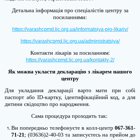
Детальна інформація про спеціалістів центру за
посиланнями:
https://varashcpmd.lic.org.ua/informatsiya-pro-likariv/
https://varashcpmd.lic.org.ua/administratsiya/
Контакти лікарів за посиланням
:
https://varashcpmd.lic.org.ua/kontakty-2/
Як можна укласти декларацію з лікарем нашого
центру
Для у
кладання декларації
варто мати при собі
паспорт або
ID
-картку, ідентифікаційний код, а для
дитини свідоцтво про народження.
С
ама процедура проходить так:
Ви попередньо телефонуєте
в
колл-центр
067-361-
71-21
; (03636)2-40-03
т
а записуєтесь на прийом до