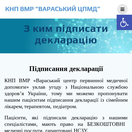
Skip
to
Відкри
content
З ким підписати
декларацію
Підписання
декларації
КНП ВМР «Вараський
центр первинної медичної
допомоги
» уклав угоду з Національною службою
здоров’я
України, тому ми
можемо
пропонувати
нашим пацієнтам підписання декларації із сімейним
лікарем,
терапевтом, педіатром
.
Пацієнти, які підписали декларацію з нашим
и
спеціалістами, мають право на БЕЗКОШТОВНІ
медичні послуги, гарантовані НСЗУ.