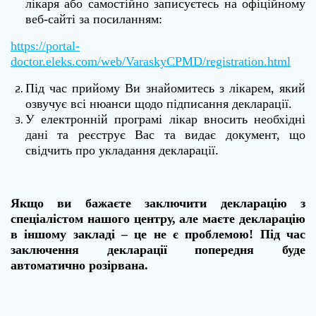
лікаря
або самостійно записуєтесь на офіційному
веб-сайті за посиланням:
https://portal-
doctor.eleks.com/web/VaraskyCPMD/registration.html
Під час прийому
В
и знайомитесь з лікарем, який
озвучує всі нюанси щодо підписання декларації.
У електронній програмі лікар вносить необхідні
дані та реєструє
В
ас
та
видає документ, що
свідчить про укладання декларації.
Якщо ви бажаєте заключити декларацію з
спеціалістом
нашого центру, але маєте декларацію
в
іншому закладі
– це не є проблемою! Під час
заключення декларації
п
опередня буде
автоматично розірвана.